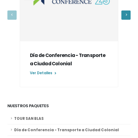
Día de Conferencia - Transporte
Tr
a Ciudad Colonial
P
Ver Detalles
Ver
NUESTROS PAQUETES
TOUR SAN BLAS
Día de Conferencia - Transporte a Ciudad Colonial