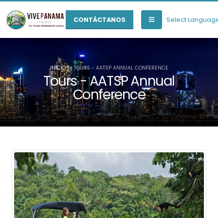
Select Languag
CONTÁCTANOS
INICIO
TOURS - AATSP ANNUAL CONFERENCE
Tours - AATSP Annual
Conference