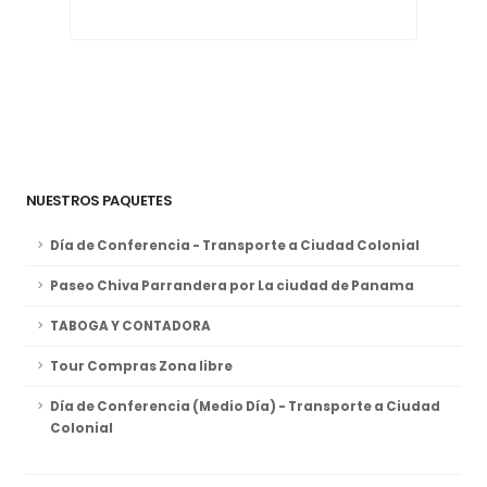
Dí
Tr
Ver
NUESTROS PAQUETES
Día de Conferencia - Transporte a Ciudad Colonial
Paseo Chiva Parrandera por La ciudad de Panama
TABOGA Y CONTADORA
Tour Compras Zona libre
Día de Conferencia (Medio Día) - Transporte a Ciudad
Colonial